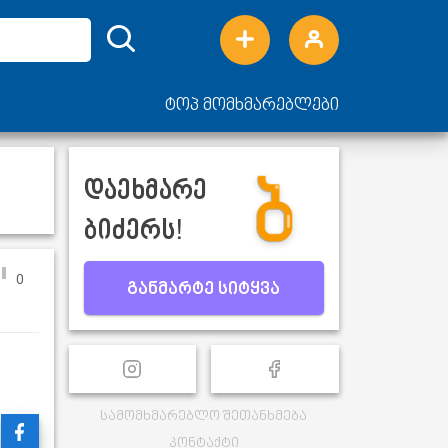
ტოპ მომხმარებლები
დაეხმარე
ბიძერს!
0
განმარტე სიტყვა
სამომხმარებლო შეთანხმება
კონტაქტი