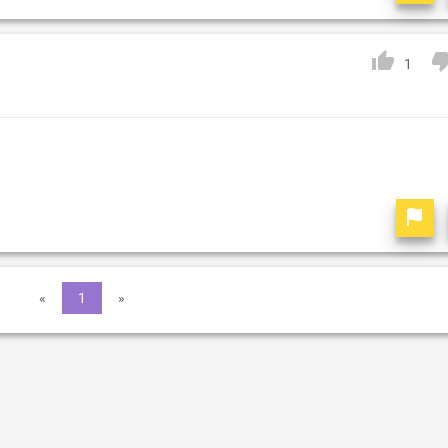
1
«
1
»