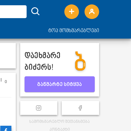
ტოპ მომხმარებლები
დაეხმარე
ბიძერს!
0
განმარტე სიტყვა
სამომხმარებლო შეთანხმება
კონტაქტი