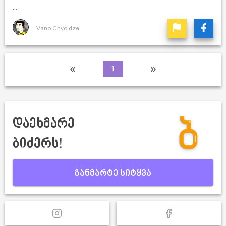
...
Vano Chyoidze
«
»
1
დაეხმარე
ბიძერს!
განმარტე სიტყვა