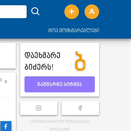
ტოპ მომხმარებლები
დაეხმარე
ბიძერს!
0
განმარტე სიტყვა
სამომხმარებლო შეთანხმება
კონტაქტი